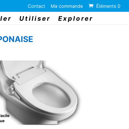
Contact
Ma commande
Éléments 0
ler
Utiliser
Explorer
PONAISE