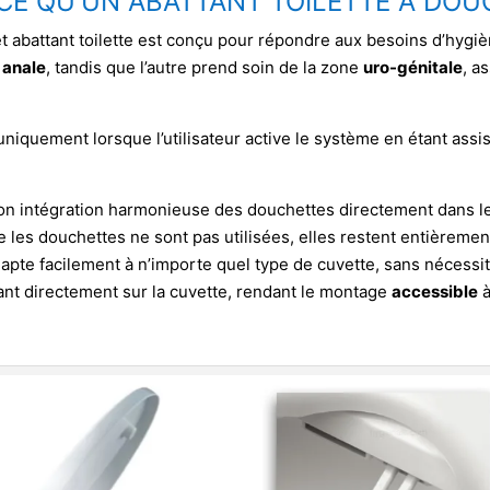
CE QU'UN ABATTANT TOILETTE À DOU
et abattant toilette est conçu pour répondre aux besoins d’hygi
 anale
, tandis que l’autre prend soin de la zone
uro-génitale
, a
niquement lorsque l’utilisateur active le système en étant assis
 son intégration harmonieuse des douchettes directement dans l
ue les douchettes ne sont pas utilisées, elles restent entièreme
apte facilement à n’importe quel type de cuvette, sans nécessit
psant directement sur la cuvette, rendant le montage
accessible
à