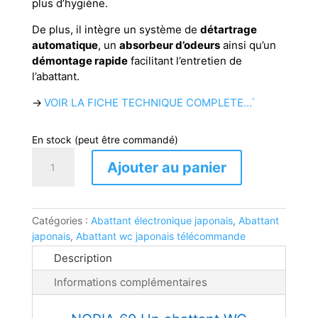
plus d’hygiène.
De plus, il intègre un système de
détartrage
automatique
, un
absorbeur d’odeurs
ainsi qu’un
démontage rapide
facilitant l’entretien de
l’abattant.
→
VOIR LA FICHE TECHNIQUE COMPLETE…`
En stock (peut être commandé)
quantité
Ajouter au panier
de
Abattant
télécommande
NORIA
Catégories :
Abattant électronique japonais
,
Abattant
60
japonais
,
Abattant wc japonais télécommande
Description
Informations complémentaires