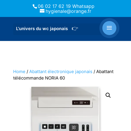
06 02 17 62 19 Whatsapp
hygienale@orange.fr
Home
/
Abattant électronique japonais
/ Abattant
télécommande NORIA 60