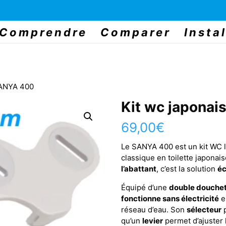
Comprendre
Comparer
Instal
SANYA 400
Kit wc japona
69,00
€
Le SANYA 400 est un kit WC 
classique en toilette japonais
l’abattant
, c’est la solution
é
Équipé d’une
double douche
fonctionne sans électricité
e
réseau d’eau. Son
sélecteur
p
qu’un
levier
permet d’ajuster l