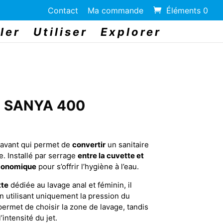
Contact
Ma commande
Éléments 0
ler
Utiliser
Explorer
is SANYA 400
lavant qui permet de
convertir
un sanitaire
e. Installé par serrage
entre la cuvette et
conomique
pour s’offrir l’hygiène à l’eau.
tte
dédiée au lavage anal et féminin, il
n utilisant uniquement la pression du
ermet de choisir la zone de lavage, tandis
’intensité du jet.