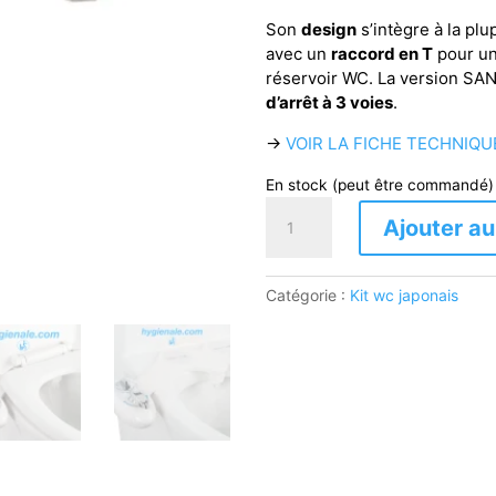
Son
design
s’intègre à la pl
avec un
raccord en T
pour un
réservoir WC. La version SA
d’arrêt à 3 voies
.
→
VOIR LA FICHE TECHNIQ
En stock (peut être commandé)
quantité
Ajouter au
de
Kit
wc
Catégorie :
Kit wc japonais
japonais
SANYA
400