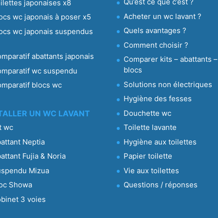
Qu’est ce que c’est ?
ilettes japonaises x8
Acheter un wc lavant ?
ocs wc japonais à poser x5
Quels avantages ?
ocs wc japonais suspendus
3
Comment choisir ?
mparatif abattants japonais
Comparer kits – abattants –
blocs
mparatif wc suspendu
Solutions non électriques
mparatif blocs wc
Hygiène des fesses
Douchette wc
TALLER UN WC LAVANT
t wc
Toilette lavante
attant Neptia
Hygiène aux toilettes
attant Fujia & Noria
Papier toilette
uspendu Mizua
Vie aux toilettes
oc Showa
Questions / réponses
binet 3 voies