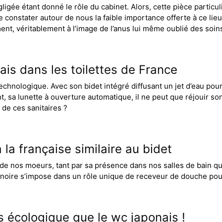
gligée étant donné le rôle du cabinet. Alors, cette pièce partic
 de constater autour de nous la faible importance offerte à ce lie
ement, véritablement à l’image de l’anus lui même oublié des soi
nais dans les toilettes de France
echnologique. Avec son bidet intégré diffusant un jet d’eau pour 
, sa lunette à ouverture automatique, il ne peut que réjouir son u
 de ces sanitaires ?
 la française similaire au bidet
r de nos moeurs, tant par sa présence dans nos salles de bain que
gnoire s’impose dans un rôle unique de receveur de douche pou
s écologique que le wc japonais !