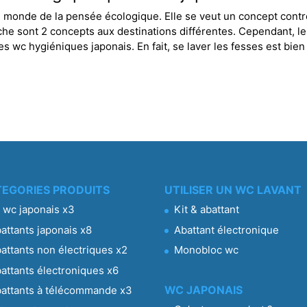
e monde de la pensée écologique. Elle se veut un concept contre 
che sont 2 concepts aux destinations différentes. Cependant, les
wc hygiéniques japonais. En fait, se laver les fesses est bien 
EGORIES PRODUITS
UTILISER UN WC LAVANT
t wc japonais x3
Kit & abattant
attants japonais x8
Abattant électronique
attants non électriques x2
Monobloc wc
attants électroniques x6
WC JAPONAIS
attants à télécommande x3