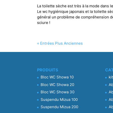
La toilette sèche est très à la mode dans l
Le wc hygiénique japonais et la toilette sè
général un problème de compréhension des 
sciure !
« Entrées Plus Anciennes
PRODUITS
CAT
Bloc WC Showa 10
ki
Bloc WC Showa 20
Ab
Bloc WC Showa 30
Ab
Suspendu Mizua 100
Ab
Suspendu Mizua 200
Ab