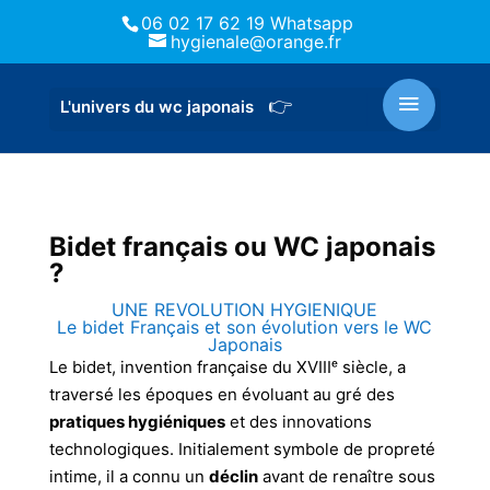
06 02 17 62 19 Whatsapp
hygienale@orange.fr
Bidet français ou WC japonais
?
UNE REVOLUTION HYGIENIQUE
Le bidet Français et son évolution vers le WC
Japonais
Le bidet, invention française du XVIIIᵉ siècle, a
traversé les époques en évoluant au gré des
pratiques hygiéniques
et des innovations
technologiques. Initialement symbole de propreté
intime, il a connu un
déclin
avant de renaître sous